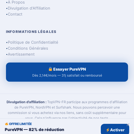
À Propos
Divulgation d'Affiliation
Contact
INFORMATIONS LÉGALES
Politique de Confidentialité
Conditions Générales
Avertissement
Essayer PureVPN
Dès 2,14€/mois — 31j satisfait ou remboursé
Divulgation d'affiliation :
TopVPN-FR participe aux programmes d'affiliation
de PureVPN, NordVPN et Surfshark. Nous pouvons percevoir une
commission si vous achetez via nos liens, sans coût supplémentaire pour
vous. Cela n'influence pas l'objectivité de nos tests.
✕
OFFRE LIMITÉE
© 2026 TopVPN-FR — Tous droits réservés
PureVPN — 82% de réduction
Activer
Politique de Confidentialité
Conditions Générales
Avertissement